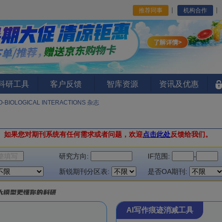
推荐同事
机构合作
I科研工具
客户反馈
智库资源
资讯及优惠
-BIOLOGICAL INTERACTIONS 杂志
。
如果您对期刊系统有任何需求或者问题，欢迎
点击此处
反馈给我们。
研究方向:
IF范围:
-
新锐期刊分区表:
是否OA期刊:
AI写作痕迹消减工具