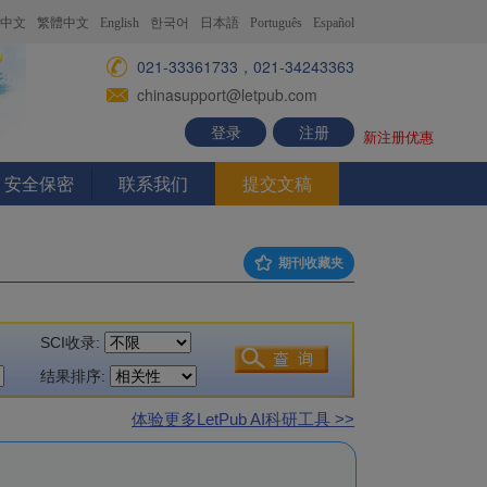
中文
繁體中文
English
한국어
日本語
Português
Español
021-33361733，021-34243363
chinasupport@letpub.com
登录
注册
新注册优惠
安全保密
联系我们
提交文稿
期刊收藏夹
SCI收录:
结果排序:
体验更多LetPub AI科研工具 >>