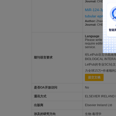
Journal:
CHEMICO-BIOLOG
MiR-124-3p-regulat
tubular epithelial ce
Author:
Zhao, Siqi; He, 
Journal:
CHEMICO-BIOLOG
Language
Please write your text
require editing to eli
service.
经LetPub语言功底雄厚的
期刊语言要求
BIOLOGICAL I
LetPub的专业SCI
力全球15万+作者顺
提交文稿
是否OA开放访问
No
通讯方式
ELSEVIER IRELAND 
出版商
Elsevier Ireland Ltd
涉及的研究方向
生物-毒理学