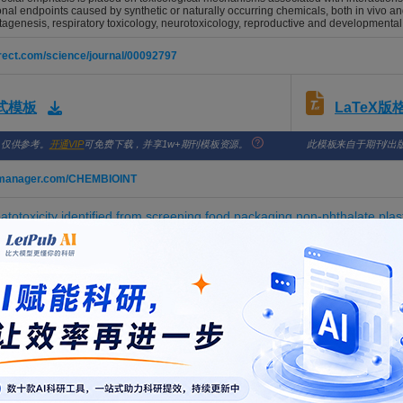
onal endpoints caused by synthetic or naturally occurring chemicals, both in vivo and 
tagenesis, respiratory toxicology, neurotoxicology, reproductive and developmental
rect.com/science/journal/00092797
LaTeX
格式模板
，仅供参考。
开通VIP
可免费下载，并享1w+期刊模板资源。
此模板来自于期刊/出
ialmanager.com/CHEMBIOINT
otoxicity identified from screening food packaging non-phthalate plasti
exposure study
Guixiang; Wang, Zhijie; Ding, Jin; Guo, Jianrong
ICAL INTERACTIONS. 2026; Vol. 436, Issue , pp. -. DOI: 10.1016/j.cbi.2026.112185
k toxicology and machine learning identify AKR1C3 as a candidate functi
iaoxiao; Sun, Songxian; Wang, Xiaolong; Li, Yu
ICAL INTERACTIONS. 2026; Vol. 436, Issue , pp. -. DOI: 10.1016/j.cbi.2026.112183
k toxicology, molecular simulation and experimental validation to decip
sis
, Shuai; Yan, Zhenyu; Yang, Jinfang; Yang, Huihui; Li, Jing; Huang, Zhenyao; Yuan, Jiali