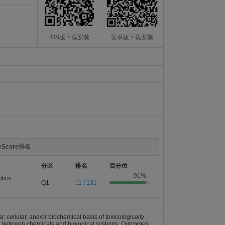
iOS版下载安装
安卓版下载安装
teScore排名
分区
排名
百分位
91%
tics
Q1
11 / 131
 cellular, and/or biochemical basis of toxicologically
ns between chemicals and biological systems. Outcomes