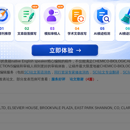
ICAL INTERACTIONS. 2026; Vol. 436, Issue , pp. -. DOI: 10.1016/j.cbi.2026.112184
ed HMGB1 is involved in arsenic-induced renal fibrosis through promoti
lls
Lingling; Wang, Xiaohui; Xu, Shiqing; Yang, Miao; Hu, Xiuqian; Ma, Teng; Wang, Li; Li, Sheng
ICAL INTERACTIONS. 2026; Vol. 436, Issue , pp. -. DOI: 10.1016/j.cbi.2026.112176
 in good English (American or British usage is accepted, but not a mixture of these
minate possible grammatical or spelling errors and to conform to correct scientific 
美籍native English speaker精心编辑的稿件，不仅能满足CHEMICO-BIOLOGIC
NTERACTIONS编辑和审稿人得到更好的审稿体验，让稿件最大限度地被CHEMICO-BIOLO
论文编辑服务（包括
SCI论文英语润色
，
同行资深专家修改润色
，
SCI论文专业翻译
，
SC
利发表论文。部分发表范例可查看：
服务好评
论文致谢
（4篇）
。
LTD, ELSEVIER HOUSE, BROOKVALE PLAZA, EAST PARK SHANNON, CO, CLAR