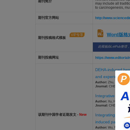
期刊简介
may include all traditi
to carcinogenesis, mu
期刊官方网站
http://www.sciencedi
Word版
VIP专享
期刊投稿格式模板
此模板由LetPub整理
期刊投稿网址
https://www.editor
DEHA-induced hepat
and experimental 
Author:
Zhu, Yihao; Fu, 
Journal:
CHEMICO-BIOLOG
Integrative networ
Author:
Xu, Houxi; Li, X
Journal:
CHEMICO-BIOLOG
该期刊中国学者近期发文 -
New
Integrating networ
induced parakerato
Author:
Wu, Mofan; Zhang