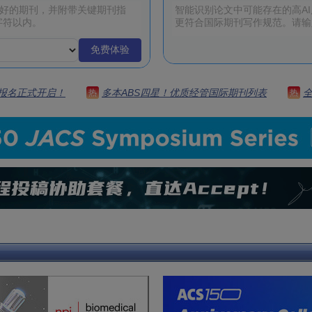
免费体验
 | 报名正式开启！
多本ABS四星！优质经管国际期刊列表
热
热