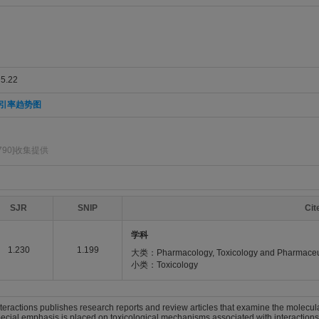
.22
引率趋势图
790]收集提供
SJR
SNIP
Ci
学科
1.230
1.199
大类：Pharmacology, Toxicology and Pharmaceu
小类：Toxicology
eractions publishes research reports and review articles that examine the molecular,
ecial emphasis is placed on toxicological mechanisms associated with interactio