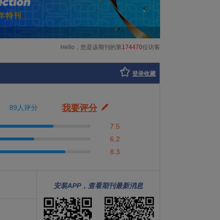
Hello，您是该期刊的第
174470
位访客
登录收藏
我要评分
89人评分
7.5
6.2
8.3
安装APP，查看期刊最新消息