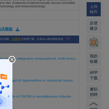
in vitro. Endpoints of interest include, but are not limited
上传
 toxicology, and immunotoxicology.
稿件
反馈
建议
版格式模板
版社官网。
开通VIP
可免费下载，并享1w+期刊模板资源。
我的
cizers: An integrative computational, multi-omics,
收藏
APP
下载
onal target of cypermethrin in colorectal cancer
兼职
招聘
her the role of CXCR4 in benzalkonium chloride-