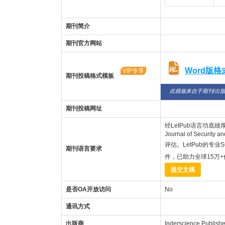
期刊简介
期刊官方网站
Word版
VIP专享
期刊投稿格式模板
此模板来自于期刊/出
期刊投稿网址
经LetPub语言功底雄厚的美籍
Journal of Secu
评估。LetPub的专业
期刊语言要求
件，已助力全球15万
提交文稿
是否OA开放访问
No
通讯方式
出版商
Inderscience Publishe