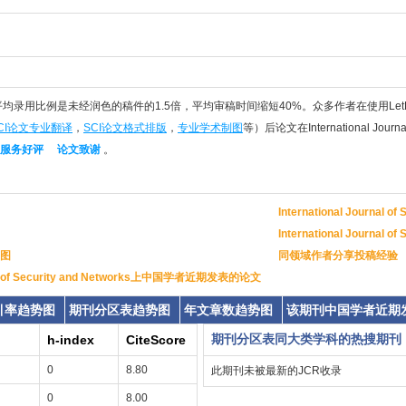
件平均录用比例是未经润色的稿件的1.5倍，平均审稿时间缩短40%。众多作者在使用Let
CI论文专业翻译
，
SCI论文格式排版
，
专业学术制图
等）后论文在International Journa
服务好评
论文致谢
。
International Journal
International Journal
图
同领域作者分享投稿经验
rnal of Security and Networks上中国学者近期发表的论文
引率趋势图
期刊分区表趋势图
年文章数趋势图
该期刊中国学者近期
期刊分区表同大类学科的热搜期刊
h-index
CiteScore
0
8.80
此期刊未被最新的JCR收录
0
8.00