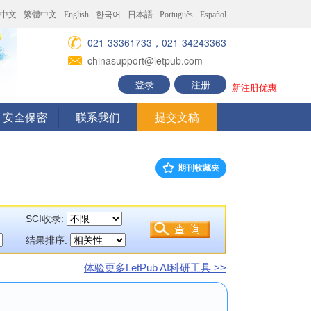
中文
繁體中文
English
한국어
日本語
Português
Español
021-33361733，021-34243363
chinasupport@letpub.com
登录
注册
新注册优惠
安全保密
联系我们
提交文稿
期刊收藏夹
SCI收录:
结果排序:
体验更多LetPub AI科研工具 >>