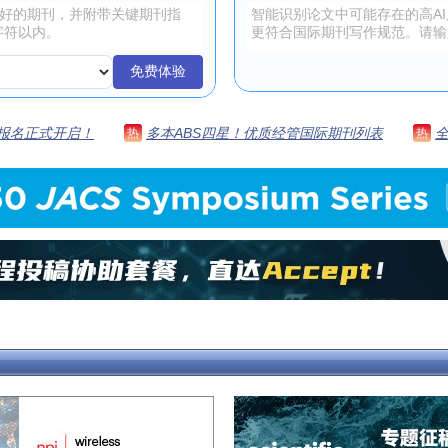
免费体验
 | 报名正式开启！
多本ABS四星！优质经管国际期刊列表
热
热