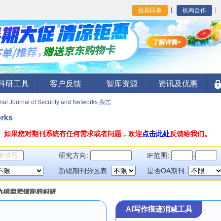
推荐同事
机构合作
I科研工具
客户反馈
智库资源
资讯及优惠
onal Journal of Security and Networks 杂志
orks
。
如果您对期刊系统有任何需求或者问题，欢迎
点击此处
反馈给我们。
研究方向:
IF范围:
-
新锐期刊分区表:
是否OA期刊:
AI写作痕迹消减工具