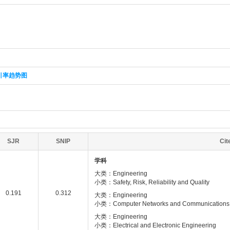
引率趋势图
SJR
SNIP
Ci
学科
大类：Engineering
小类：Safety, Risk, Reliability and Quality
0.191
0.312
大类：Engineering
小类：Computer Networks and Communications
大类：Engineering
小类：Electrical and Electronic Engineering