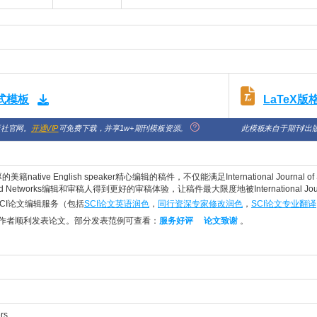
LaTeX
格式模板
版社官网。
开通VIP
可免费下载，并享1w+期刊模板资源。
此模板来自于期刊/出
native English speaker精心编辑的稿件，不仅能满足International Journal of Se
rity and Networks编辑和审稿人得到更好的审稿体验，让稿件最大限度地被International Jou
SCI论文编辑服务（包括
SCI论文英语润色
，
同行资深专家修改润色
，
SCI论文专业翻译
+作者顺利发表论文。部分发表范例可查看：
服务好评
论文致谢
。
rs