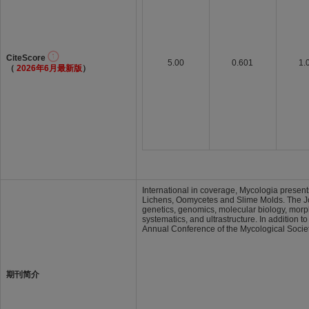
CiteScore
5.00
0.601
1.
（
2026年6月最新版
）
International in coverage, Mycologia present
Lichens, Oomycetes and Slime Molds. The Jou
genetics, genomics, molecular biology, morp
systematics, and ultrastructure. In addition 
Annual Conference of the Mycological Societ
期刊简介