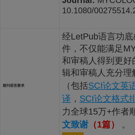
Journal:
MYCOLOGIA.
10.1080/00275514.
经LetPub语言功底雄
件，不仅能满足MY
和审稿人得到更好的
辑和审稿人充分理解
（包括
SCI论文英
期刊语言要求
译
，
SCI论文格式
力全球15万+作
文致谢
（1篇）
。