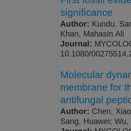
significance
Author:
Kundu, Sam
Khan, Mahasin Ali
Journal:
MYCOLOGIA.
10.1080/00275514.
Molecular dynam
membrane for t
antifungal pepti
Author:
Chen, Xiao
Sang, Huawei; Wu, 