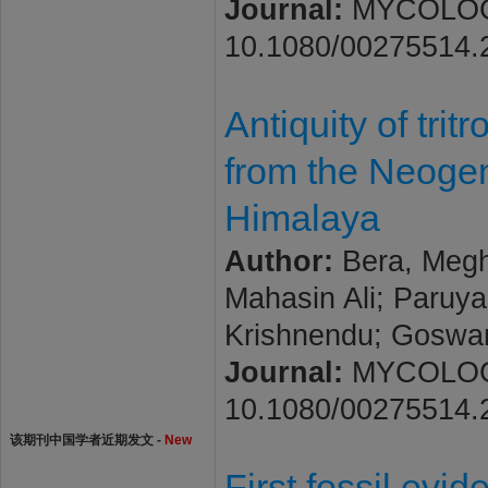
Journal:
MYCOLOGIA.
10.1080/00275514.
Antiquity of tri
from the Neogen
Himalaya
Author:
Bera, Megh
Mahasin Ali; Paruya
Krishnendu; Goswam
Journal:
MYCOLOGIA.
10.1080/00275514.
该期刊中国学者近期发文 -
New
First fossil evi