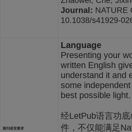
Zhaowei; Che, Jixin
Journal:
NATURE CAT
10.1038/s41929-02
Language
Presenting your wor
written English giv
understand it and e
some independent s
best possible light.
经LetPub语言功底雄
件，不仅能满足Natur
期刊语言要求