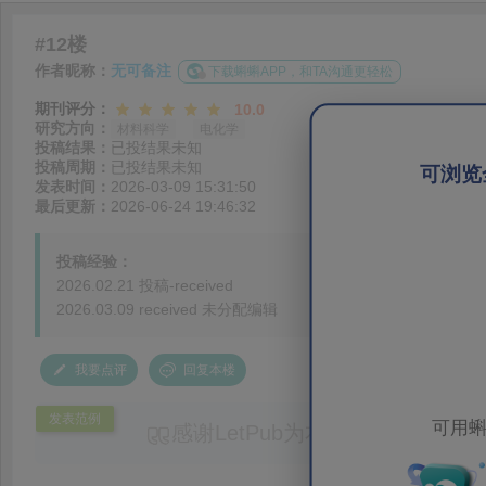
#12楼
作者昵称：
无可备注
下载蝌蝌APP，和TA沟通更轻松
期刊评分：
10.0
研究方向：
材料科学
电化学
投稿结果：
已投结果未知
投稿周期：
已投结果未知
可浏览
发表时间：
2026-03-09 15:31:50
最后更新：
2026-06-24 19:46:32
投稿经验：
2026.02.21 投稿-received
2026.03.09 received 未分配编辑
我要点评
回复本楼
发表范例
可用蝌
感谢LetPub为本论文提供专业
务。编辑结合论文中全光谱响应S