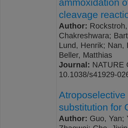
ammoxidation o
cleavage reacti
Author:
Rockstroh, 
Chakreshwara; Bart
Lund, Henrik; Nan, 
Beller, Matthias
Journal:
NATURE CAT
10.1038/s41929-02
Atroposelective 
substitution for
Author:
Guo, Yan; Y