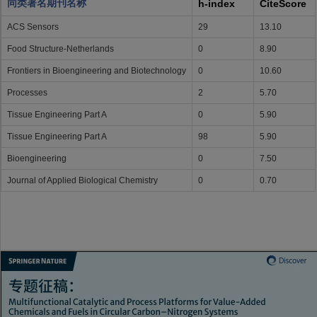
同类著名期刊名称
h-index
CiteScore
ACS Sensors
29
13.10
Food Structure-Netherlands
0
8.90
Frontiers in Bioengineering and Biotechnology
0
10.60
Processes
2
5.70
Tissue Engineering Part A
0
5.90
Tissue Engineering Part A
98
5.90
Bioengineering
0
7.50
Journal of Applied Biological Chemistry
0
0.70