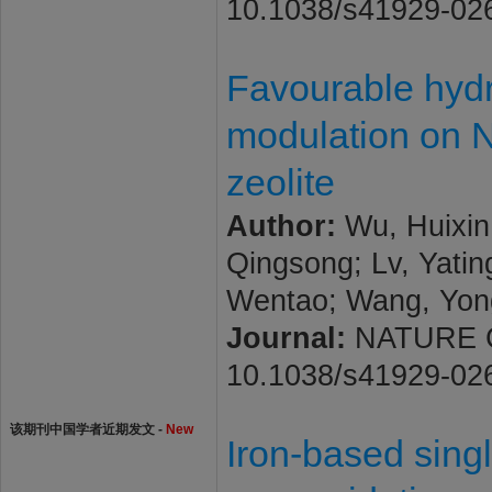
10.1038/s41929-02
Favourable hydr
modulation on N
zeolite
Author:
Wu, Huixin;
Qingsong; Lv, Yatin
Wentao; Wang, Yong
Journal:
NATURE CAT
10.1038/s41929-02
该期刊中国学者近期发文 -
New
Iron-based singl