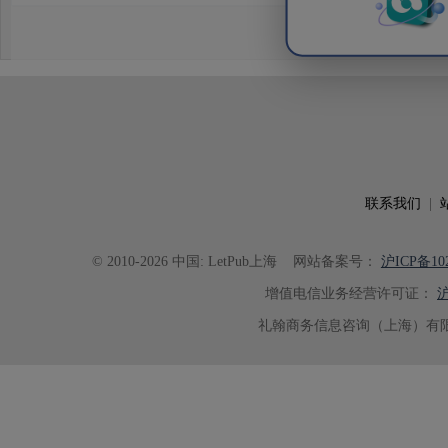
效应及界面电荷传输等研究内容，
论述逻辑进行了系统梳理，使研究
析及机理讨论之间的关系更加清晰
出的呈现。同时，编辑对英文语法
语言规范进行了细致修改，有效提
可读性。整个服务过程中沟通及时
具有针对性，为论文顺利投稿并发表于 Ad
了重要帮助。
联系我们
|
© 2010-2026 中国: LetPub上海
网站备案号：
沪ICP备102
增值电信业务经营许可证：
沪
礼翰商务信息咨询（上海）有限