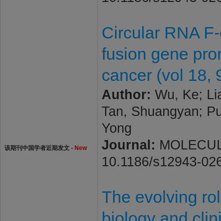
Circular RNA F
fusion gene prom
cancer (vol 18, 
Author:
Wu, Ke; Lia
Tan, Shuangyan; P
Yong
Journal:
MOLECULAR
该期刊中国学者近期发文 -
New
10.1186/s12943-02
The evolving rol
biology and clin