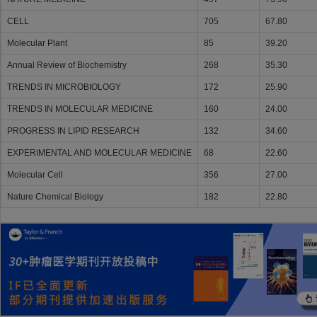
CELL
705
67.80
Molecular Plant
85
39.20
Annual Review of Biochemistry
268
35.30
TRENDS IN MICROBIOLOGY
172
25.90
TRENDS IN MOLECULAR MEDICINE
160
24.00
PROGRESS IN LIPID RESEARCH
132
34.60
EXPERIMENTAL AND MOLECULAR MEDICINE
68
22.60
Molecular Cell
356
27.00
Nature Chemical Biology
182
22.80