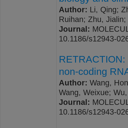
Author:
Li, Qing; Z
Ruihan; Zhu, Jialin;
Journal:
MOLECULAR
10.1186/s12943-02
RETRACTION: Epi
non-coding RNAs
Author:
Wang, Hong
Wang, Weixue; Wu,
Journal:
MOLECULAR
10.1186/s12943-02