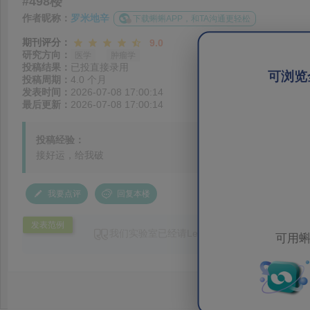
#498楼
作者昵称：
罗米地辛
下载蝌蝌APP，和TA沟通更轻松
期刊评分：
9.0
研究方向：
医学
肿瘤学
投稿结果：
已投直接录用
可浏览
投稿周期：
4.0 个月
发表时间：
2026-07-08 17:00:14
最后更新：
2026-07-08 17:00:14
投稿经验：
接好运，给我破
我要点评
回复本楼
发表范例
我们实验室已经请LetPub帮助
润色
英文累计超过
可用蝌
效率很高，修改的也很好，值得推荐！