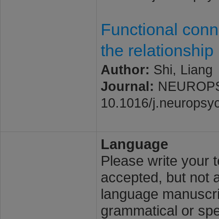
Functional conne
the relationshi
Author:
Shi, Liang
Journal:
NEUROPSYC
10.1016/j.neuropsy
Language
Please write your t
accepted, but not a
language manuscrip
grammatical or spel