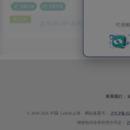
我要点评
回复本楼
发表范例
感谢LetPub为本论文提供专业
可用蝌
务。编辑结合论文中全光谱响应S
效应及界面电荷传输等研究内容，
论述逻辑进行了系统梳理，使研究
析及机理讨论之间的关系更加清晰
出的呈现。同时，编辑对英文语法
语言规范进行了细致修改，有效提
可读性。整个服务过程中沟通及时
具有针对性，为论文顺利投稿并发表于 Ad
了重要帮助。
联系我们
|
© 2010-2026 中国: LetPub上海
网站备案号：
沪ICP备102
增值电信业务经营许可证：
沪