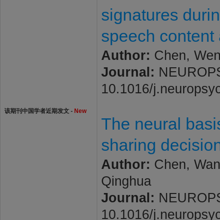
signatures duri
speech content
Author:
Chen, Wenju
Journal:
NEUROPSYC
10.1016/j.neuropsy
该期刊中国学者近期发文 -
New
The neural basi
sharing decisio
Author:
Chen, Wanti
Qinghua
Journal:
NEUROPSYC
10.1016/j.neuropsy