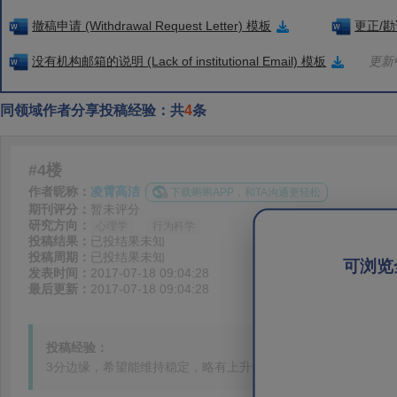
撤稿申请 (Withdrawal Request Letter) 模板
更正/勘误
没有机构邮箱的说明 (Lack of institutional Email) 模板
更新中
同领域作者分享投稿经验：共
4
条
#4楼
作者昵称：
凌霄高洁
下载蝌蝌APP，和TA沟通更轻松
期刊评分：
暂未评分
研究方向：
心理学
行为科学
投稿结果：
已投结果未知
投稿周期：
已投结果未知
可浏览
发表时间：
2017-07-18 09:04:28
最后更新：
2017-07-18 09:04:28
投稿经验：
3分边缘，希望能维持稳定，略有上升也不错。