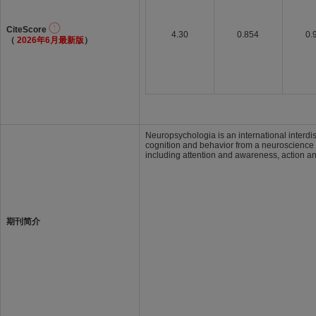
CiteScore
4.30
0.854
0.
（
2026年6月最新版
）
Neuropsychologia is an international interdi
cognition and behavior from a neuroscience pe
including attention and awareness, action an
期刊简介