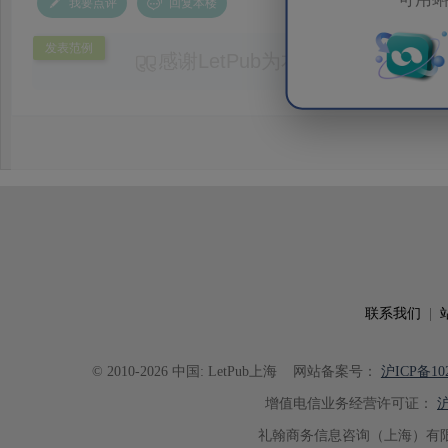
我要点评
回复本楼
发表范例
感谢LetPub为本论文提供专业
务。编辑结合论文中全光谱响应S
效应及界面电荷传输等研究内容，
论述逻辑进行了系统梳理，使研究
析及机理讨论之间的关系更加清晰
出的呈现。同时，编辑对英文语法
语言规范进行了细致修改，有效提
可读性。整个服务过程中沟通及时
具有针对性，为论文顺利投稿并发表于 Ad
了重要帮助。
联系我们
|
© 2010-2026 中国: LetPub上海
网站备案号：
沪ICP备102
增值电信业务经营许可证：
沪
礼翰商务信息咨询（上海）有限