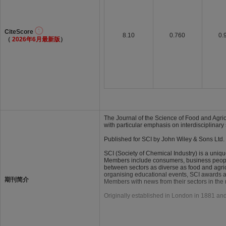
CiteScore
8.10
0.760
0.
（
2026年6月最新版
）
The Journal of the Science of Food and Agric
with particular emphasis on interdisciplinary s
Published for SCI by John Wiley & Sons Ltd.
SCI (Society of Chemical Industry) is a uni
Members include consumers, business people, 
between sectors as diverse as food and agric
organising educational events, SCI awards a
期刊简介
Members with news from their sectors in the
Originally established in London in 1881 and