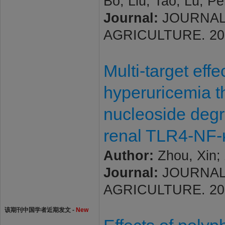
Bo; Liu, Tao; Lu, Pe
Journal:
JOURNAL
AGRICULTURE. 2026; 
Multi-target eff
hyperuricemia t
nucleoside degr
renal TLR4-NF-
Author:
Zhou, Xin; 
Journal:
JOURNAL
AGRICULTURE. 2026; 
该期刊中国学者近期发文 -
New