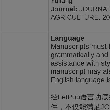
Yuliang
Journal:
JOURNAL
AGRICULTURE. 2026; 
Language
Manuscripts must b
grammatically and l
assistance with st
manuscript may also
English language i
经LetPub语言功底雄
件，不仅能满足JOURN