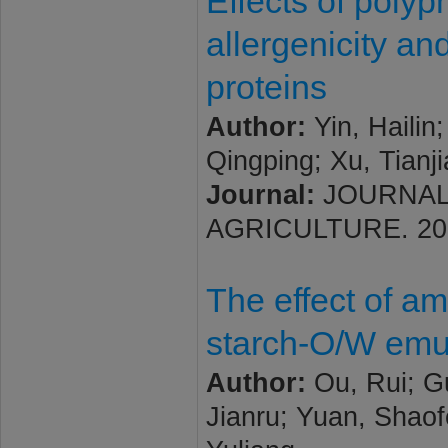
Effects of poly
allergenicity an
proteins
Author:
Yin, Hailin
Qingping; Xu, Tianji
Journal:
JOURNAL
AGRICULTURE. 2026; 
The effect of am
starch-O/W emu
Author:
Ou, Rui; G
Jianru; Yuan, Shao