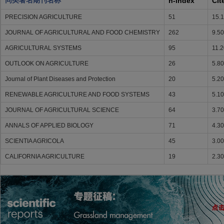
同类著名期刊名称
h-index
Cit
PRECISION AGRICULTURE
51
15.
JOURNAL OF AGRICULTURAL AND FOOD CHEMISTRY
262
9.50
AGRICULTURAL SYSTEMS
95
11.2
OUTLOOK ON AGRICULTURE
26
5.80
Journal of Plant Diseases and Protection
20
5.20
RENEWABLE AGRICULTURE AND FOOD SYSTEMS
43
5.10
JOURNAL OF AGRICULTURAL SCIENCE
64
3.70
ANNALS OF APPLIED BIOLOGY
71
4.30
SCIENTIA AGRICOLA
45
3.00
CALIFORNIA AGRICULTURE
19
2.30