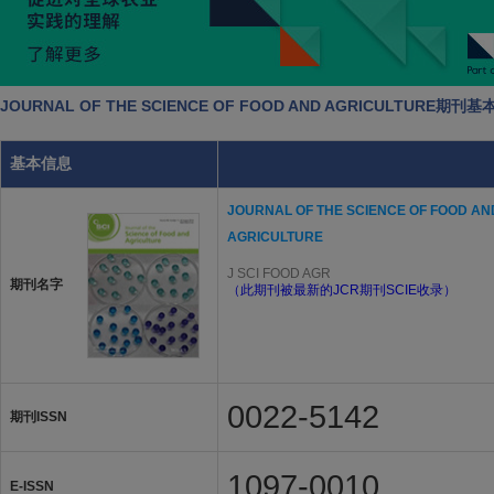
JOURNAL OF THE SCIENCE OF FOOD AND AGRICULTURE期刊
基本信息
JOURNAL OF THE SCIENCE OF FOOD AN
AGRICULTURE
J SCI FOOD AGR
期刊名字
（此期刊被最新的JCR期刊SCIE收录）
0022-5142
期刊ISSN
1097-0010
E-ISSN