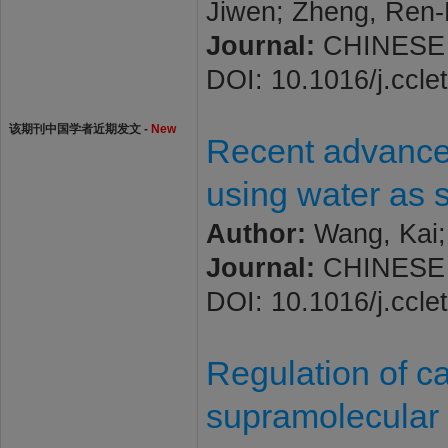
Jiwen; Zheng, Ren-H
Journal:
CHINESE C
DOI: 10.1016/j.ccle
该期刊中国学者近期发文 -
New
Recent advances
using water as 
Author:
Wang, Kai; 
Journal:
CHINESE C
DOI: 10.1016/j.ccle
Regulation of cat
supramolecular 