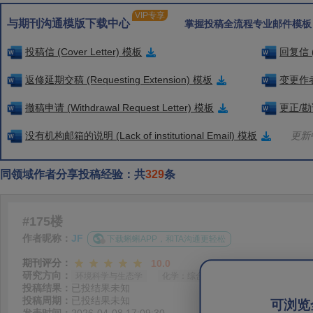
VIP专享
与期刊沟通模版下载中心
掌握投稿全流程专业邮件模板
投稿信 (Cover Letter) 模板
回复信 (
返修延期交稿 (Requesting Extension) 模板
变更作者信
撤稿申请 (Withdrawal Request Letter) 模板
更正/勘误
没有机构邮箱的说明 (Lack of institutional Email) 模板
更新中
同领域作者分享投稿经验：共
329
条
#175楼
作者昵称：
JF
下载蝌蝌APP，和TA沟通更轻松
期刊评分：
10.0
研究方向：
环境科学与生态学
化学：综合
投稿结果：
已投结果未知
投稿周期：
已投结果未知
可浏览