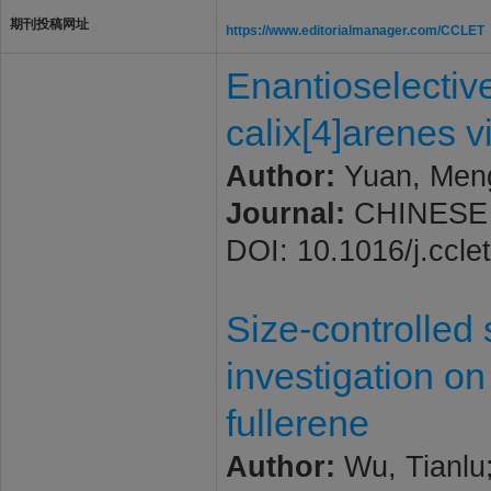
期刊投稿网址
https://www.editorialmanager.com/CCLET
Enantioselective
calix[4]arenes 
Author:
Yuan, Meng
Journal:
CHINESE C
DOI: 10.1016/j.ccle
Size-controlled
investigation on 
fullerene
Author:
Wu, Tianlu;