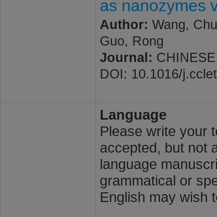
as nanozymes vi
Author:
Wang, Chu;
Guo, Rong
Journal:
CHINESE C
DOI: 10.1016/j.ccle
Language
Please write your t
accepted, but not a
language manuscrip
grammatical or spel
English may wish t