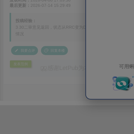
发表时间：
2026-04-08 17:09:30
最后更新：
2026-07-14 15:29:49
投稿经验：
3.30二审意见返回，状态从RRC变为DIP，4.1系统状态自
情况
我要点评
回复本楼
发表范例
可用蝌
感谢LetPub为本论文提供专业
务。编辑结合论文中全光谱响应S
效应及界面电荷传输等研究内容，
论述逻辑进行了系统梳理，使研究
析及机理讨论之间的关系更加清晰
出的呈现。同时，编辑对英文语法
语言规范进行了细致修改，有效提
可读性。整个服务过程中沟通及时
具有针对性，为论文顺利投稿并发表于 Ad