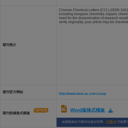
Chinese Chemical Letters (CCL) (ISSN 1001-8
including inorganic chemistry, organic chemist
need for the dissemination of research result
verify originality, your article may be checke
期刊简介
期刊官方网站
http://www.imm.ac.cn/ccl.asp
Word版格式模板
VIP专享
期刊投稿格式模板
此模板来自于期刊/出版社官网。
开通VIP
可免费