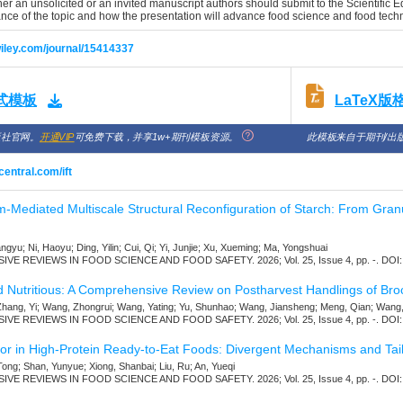
er an unsolicited or an invited manuscript authors should submit to the Scientific Edit
ance of the topic and how the presentation will advance food science and food tech
.wiley.com/journal/15414337
LaTeX
格式模板
版社官网。
开通VIP
可免费下载，并享1w+期刊模板资源。
此模板来自于期刊/出
entral.com/ift
Mediated Multiscale Structural Reconfiguration of Starch: From Granule
iangyu; Ni, Haoyu; Ding, Yilin; Cui, Qi; Yi, Junjie; Xu, Xueming; Ma, Yongshuai
 REVIEWS IN FOOD SCIENCE AND FOOD SAFETY. 2026; Vol. 25, Issue 4, pp. -. DOI: 
Nutritious: A Comprehensive Review on Postharvest Handlings of Broccol
Zhang, Yi; Wang, Zhongrui; Wang, Yating; Yu, Shunhao; Wang, Jiansheng; Meng, Qian; Wang
 REVIEWS IN FOOD SCIENCE AND FOOD SAFETY. 2026; Vol. 25, Issue 4, pp. -. DOI: 
 in High-Protein Ready-to-Eat Foods: Divergent Mechanisms and Tailo
, Tong; Shan, Yunyue; Xiong, Shanbai; Liu, Ru; An, Yueqi
 REVIEWS IN FOOD SCIENCE AND FOOD SAFETY. 2026; Vol. 25, Issue 4, pp. -. DOI: 