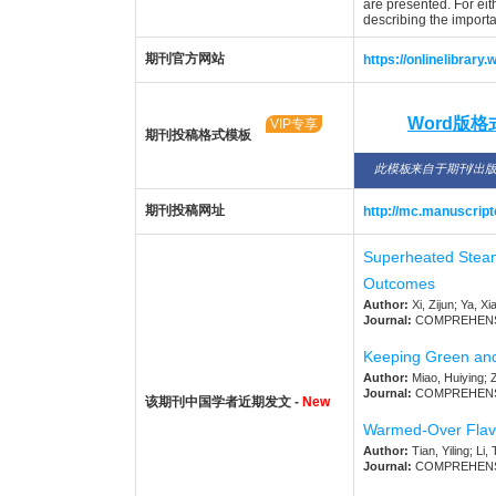
are presented. For eith
describing the import
期刊官方网站
https://onlinelibrary
Word版
VIP专享
期刊投稿格式模板
此模板来自于期刊/出
期刊投稿网址
http://mc.manuscriptc
Superheated Steam-
Outcomes
Author:
Xi, Zijun; Ya, X
Journal:
COMPREHENSIVE
Keeping Green and 
Author:
Miao, Huiying; 
Journal:
COMPREHENSIVE
该期刊中国学者近期发文 -
New
Warmed-Over Flavor
Author:
Tian, Yiling; Li
Journal:
COMPREHENSIVE