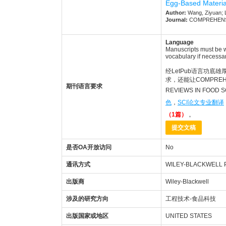
Egg-Based Materia
Author:
Wang, Ziyuan; L
Journal:
COMPREHENSIVE
Language
Manuscripts must be w
vocabulary if necessar
经LetPub语言功底雄厚的
求，还能让COMPREHE
期刊语言要求
REVIEWS IN FO
色
，
SCI论文专业翻译
（1篇）
。
提交文稿
是否OA开放访问
No
通讯方式
WILEY-BLACKWELL P
出版商
Wiley-Blackwell
涉及的研究方向
工程技术-食品科技
出版国家或地区
UNITED STATES