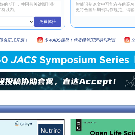
免费体验
 | 报名正式开启！
多本ABS四星！优质经管国际期刊列表
热
热