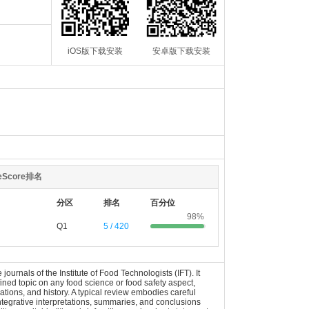
iOS版下载安装
安卓版下载安装
teScore排名
分区
排名
百分位
98%
Q1
5 / 420
nals of the Institute of Food Technologists (IFT). It
ned topic on any food science or food safety aspect,
ations, and history. A typical review embodies careful
integrative interpretations, summaries, and conclusions