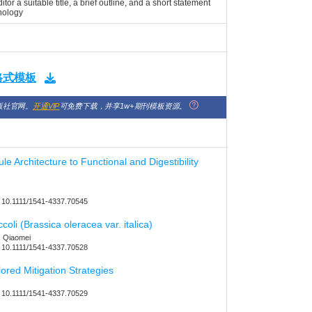
or a suitable title, a brief outline, and a short statement
nology
版格式模板
版社官网。
开通VIP
可免费下载，并享1w+期刊模板资源。
 Architecture to Functional and Digestibility
10.1111/1541-4337.70545
i (Brassica oleracea var. italica)
, Qiaomei
10.1111/1541-4337.70528
red Mitigation Strategies
10.1111/1541-4337.70529