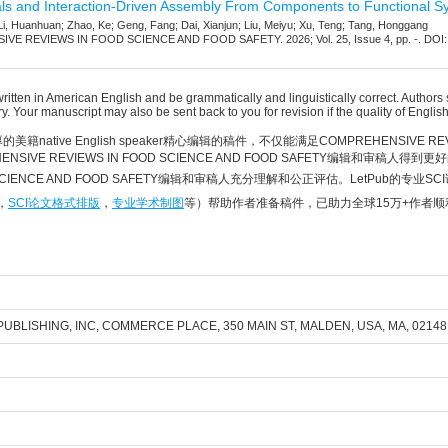
ls and Interaction-Driven Assembly From Components to Functional S
i, Huanhuan; Zhao, Ke; Geng, Fang; Dai, Xianjun; Liu, Meiyu; Xu, Teng; Tang, Honggang
 REVIEWS IN FOOD SCIENCE AND FOOD SAFETY. 2026; Vol. 25, Issue 4, pp. -. DOI: 
ritten in American English and be grammatically and linguistically correct. Author
y. Your manuscript may also be sent back to you for revision if the quality of Englis
美籍native English speaker精心编辑的稿件，不仅能满足COMPREHENSIVE REVIE
NSIVE REVIEWS IN FOOD SCIENCE AND FOOD SAFETY编辑和审稿
OD SCIENCE AND FOOD SAFETY编辑和审稿人充分理解和公正评估。LetPub的专业
，
SCI论文格式排版
，
专业学术制图
等）帮助作者准备稿件，已助力全球15万+作者
UBLISHING, INC, COMMERCE PLACE, 350 MAIN ST, MALDEN, USA, MA, 02148