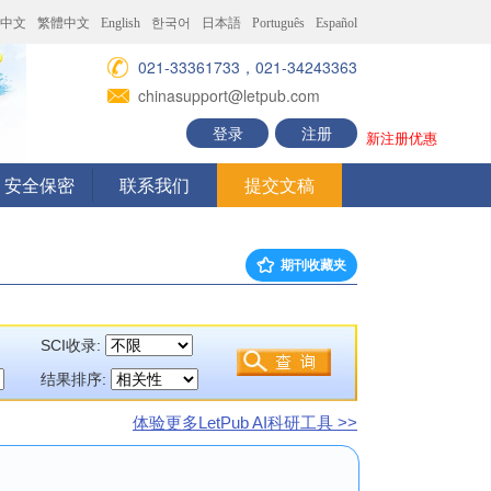
中文
繁體中文
English
한국어
日本語
Português
Español
021-33361733，021-34243363
chinasupport@letpub.com
登录
注册
新注册优惠
安全保密
联系我们
提交文稿
期刊收藏夹
SCI收录:
结果排序:
体验更多LetPub AI科研工具 >>