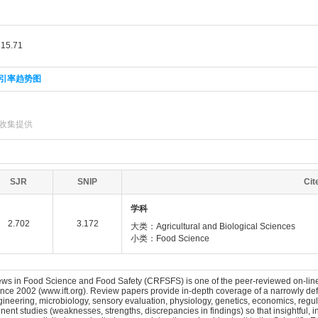
5.71
引率趋势图
]收集提供
SJR
SNIP
Ci
学科
2.702
3.172
大类：Agricultural and Biological Sciences
小类：Food Science
 in Food Science and Food Safety (CRFSFS) is one of the peer-reviewed on-line jour
nce 2002 (www.ift.org). Review papers provide in-depth coverage of a narrowly defi
ngineering, microbiology, sensory evaluation, physiology, genetics, economics, regul
inent studies (weaknesses, strengths, discrepancies in findings) so that insightful, 